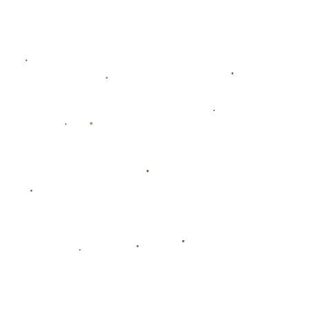
备注
*
提交