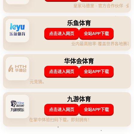
古巴历年全国四强榜单
2026-01-29T10:15:03+08:00
admin
在国内高校篮球领域，Cuba（中国大学生篮球
联赛）无疑是备受瞩目的顶级赛事。每年，来
自全国各地的顶尖高校篮球队展开激烈角逐，
而“全国四强”则是无数球队梦寐以求的荣誉。
本文将以
Cuba历年全国四强
为主题，带您回顾
那些激动人心的赛场瞬间，探寻高校篮球的魅
力与背后的故事。