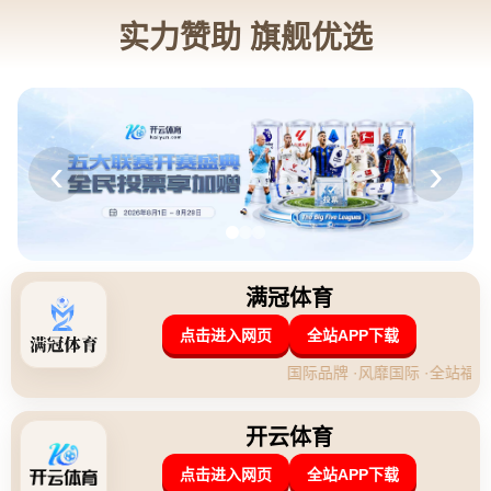
新闻资讯
新闻资讯
联系我们