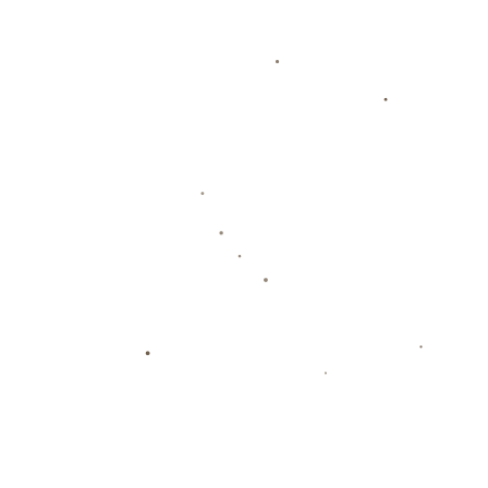
备注
*
提交