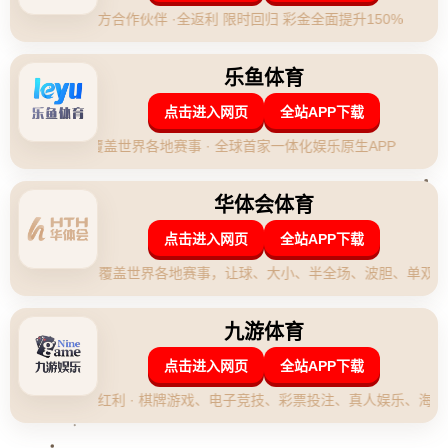
【夜读】巴萨凭什么能容得下这
一懒一菜？
2025-12-06T10:13:23+08:00
admin
前言：巴萨的双重困境引发热议
作为世界足坛的顶级豪门，巴塞罗那足球俱乐
部（以下简称巴萨）一直是无数球迷心中的圣
地。然而，近几年来，巴萨的表现却让人大跌
眼镜，尤其是队内某些球员的状态和态度，引