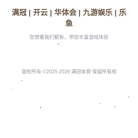
发了广泛讨论。标题中的“这一懒一菜”直指球
队中部分球员的懒散态度和低迷表现，这不仅
让球迷痛心，也让人们开始质疑：巴萨何德何
能“容忍”这样的现状？本文将围绕这一主题，
深入探讨巴萨当前的问题根源以及可能的解决
之道。
一、从辉煌到低谷：巴萨的现状令人唏嘘
曾经的巴萨，以
tiki-taka
战术和无与伦比的团
队配合闻名于世，梅西、哈维、伊涅斯塔等球
星更是铸就了一个时代的传奇。但如今，球队
却深陷困境，不仅战绩起伏不定，连队内的一
些核心球员也频频被批评为“懒”和“菜”。这里的
“懒”指的是部分球员在场上的消极态度，而“菜”
则直指技术表现与豪门身份的不符。这样的现
象在最近几个赛季中尤为明显，例如在关键比
赛中，一些球员缺乏拼搏精神，甚至被媒体指
出有“划水”之嫌。