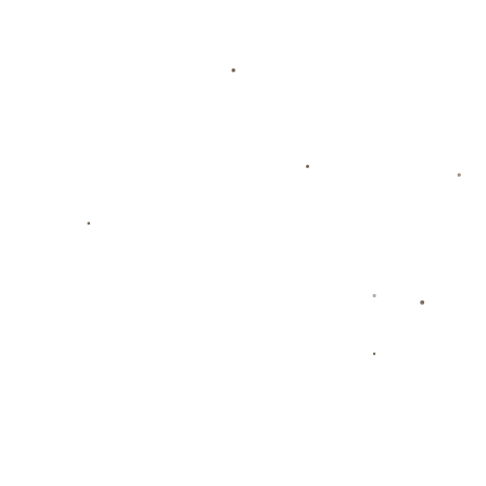
邮箱地址
*
性别
*
备注
*