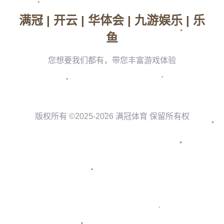
依然严峻。从国际赛场的失利到国内联赛的改
革压力，未来的路并不平坦。如何在
新一年打
好翻身仗
，成为所有关注中国篮球的人心中的
疑问。本文将从2024年的收官之战说起，剖析
新年挑战，并探讨复兴之路。
一、2024收官之战：士气回暖的信号
在2024年的最后一场国际比赛中，中国男篮以
显著的优势击败对手，展现了久违的团队配合
和进攻火力。尤其是年轻球员的出色表现，让
人眼前一亮。
这场大胜
不仅为全年征程增添了
一抹亮色，也让球迷对队伍的未来多了一份期
待。数据统计显示，球队在篮板控制和三分命
中率上均有明显提升，这无疑是教练组战术调
整的成果。
以某年轻后卫为例，他在比赛中贡献了全场最
高的得分和助攻，
展现了新一代球员的潜力
。
这样的表现让人不禁联想到，若能持续保持这
种状态，
中国男篮
或将在2025年迎来真正的蜕