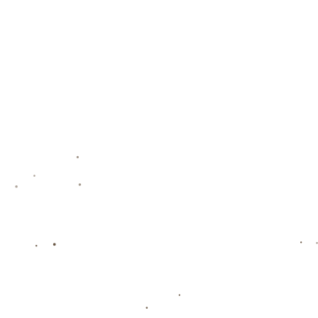
熊猫体育官网支持APP下载与在线观看体育直播，足球、篮
球及电竞赛事一应俱全。cypheroniond...
友情链接
友情链接