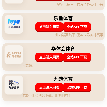
斯基拉：路易斯-迪亚斯或将在夏
季转会窗告别利物浦
2025-10-12T18:11:27+08:00
admin
引言：利物浦边锋转会传闻引发热议
随着夏季转会窗口的临近，关于利物浦球星路
易斯-迪亚斯的未来成为足坛热议话题。据知名
转会记者斯基拉透露，这位哥伦比亚边锋可能
会在今年夏天告别安菲尔德球场。这一消息无