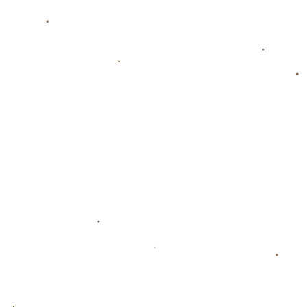
性别
*
备注
*
提交