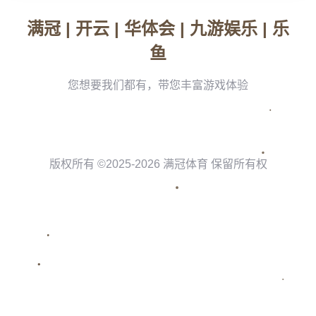
疑让球迷们心生疑虑：迪亚斯为何可能离队？
他的下一站又将是何方？本文将围绕这一主
题，深入探讨
路易斯-迪亚斯转会传闻
的背后原
因及潜在去向，为您带来最新分析。
迪亚斯在利物浦的表现与现状
自2022年1月从波尔图加盟利物浦以来，路易