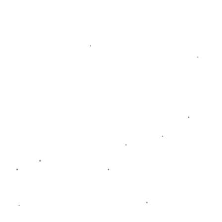
球，真是
百看不厌
！”
需求表单
姓名
*
邮箱地址
*
性别
*