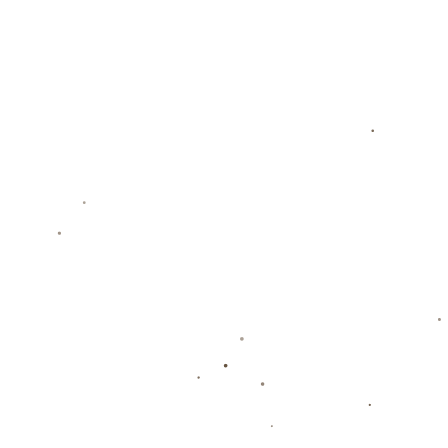
栏目导航
关于熊猫体育直播
服务优势
团队展示
新闻资讯
联系我们
Recent Posts