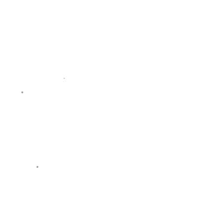
服务优势
我们的优势
01