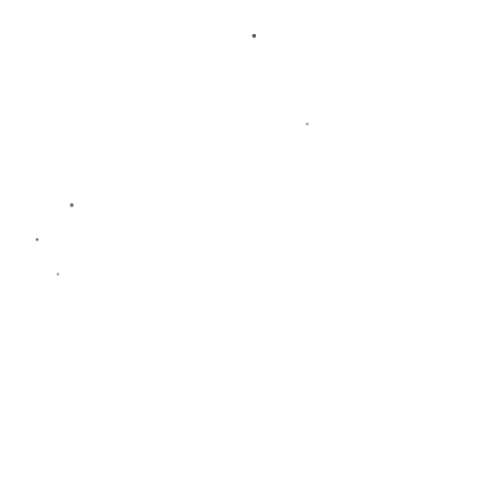
Patrick Griffin
Developer