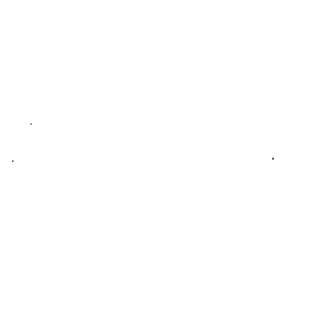
体育赛事互动游戏
立即购买
客户评价
他们怎么说