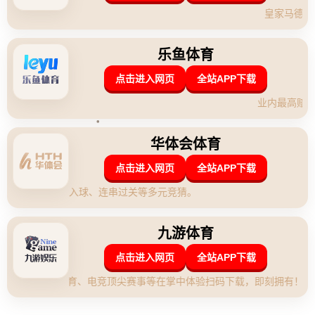
关于 & 熊猫体育直播
熊猫体育官网支持APP下载与在线观看体育直播，足球、篮
球及电竞赛事一应俱全。cypheroniond...
关于熊猫体育直播
联系我们