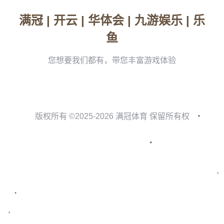
特色服务
我们的特色服务
运动神经认知增强技术