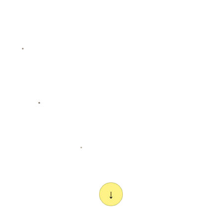
熊猫体育官网支持APP下载与在线观看体育直播，足球、篮
球及电竞赛事一应俱全。cypheroniond...
友情链接
友情链接