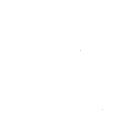
Patrick Griffin
Developer