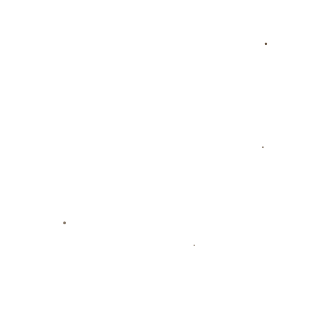
新闻资讯
实时掌握我们的最新新闻
梦：若有任意门，必赴慕尼