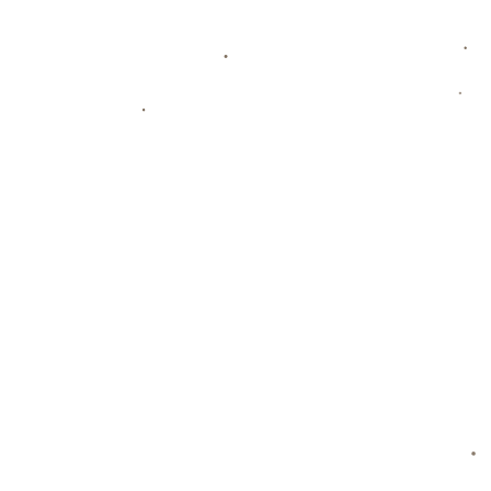
356
+
满意的客户